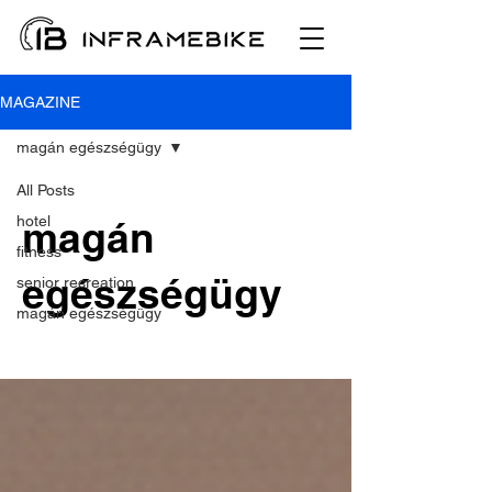
MAGAZINE
magán egészségügy
All Posts
hotel
magán
fitness
egészségügy
senior recreation
magán egészségügy