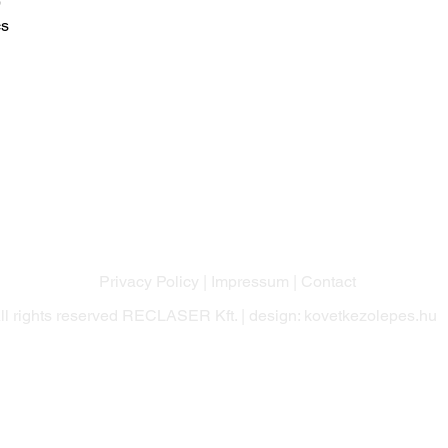
9
cs
Privacy Policy
|
Impressum
|
Contact
ll rights reserved RECLASER Kft. | design:
kovetkezolepes.hu