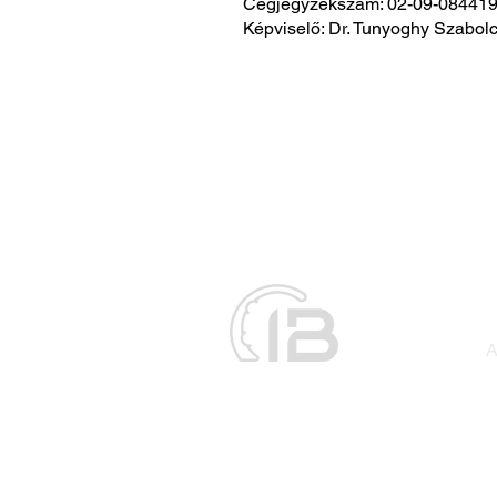
Cégjegyzékszám: 02-09-08441
Képviselő: Dr. Tunyoghy Szabol
A