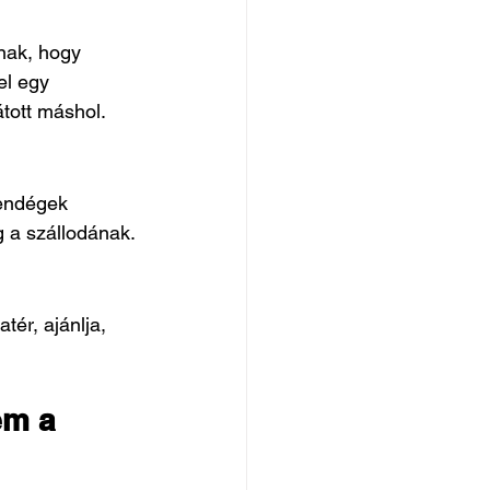
nak, hogy 
el egy 
átott máshol.
vendégek 
g a szállodának.
ér, ajánlja, 
.
em a 