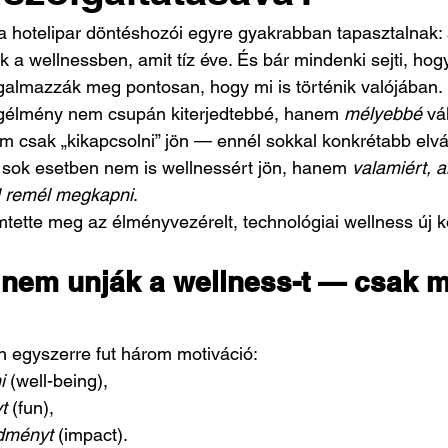
a hotelipar döntéshozói egyre gyakrabban tapasztalnak:
 a wellnessben, amit tíz éve. És bár mindenki sejti, hog
ogalmazzák meg pontosan, hogy mi is történik valójában.
gélmény nem csupán kiterjedtebbé, hanem 
mélyebbé
 vá
 csak „kikapcsolni” jön — ennél sokkal konkrétabb elvá
 sok esetben nem is wellnessért jön, hanem 
valamiért, a
l remél megkapni
.
tette meg az élményvezérelt, technológiai wellness új k
nem unják a wellness-t — csak 
n egyszerre fut három motiváció:
i
 (well-being),
t
 (fun),
dményt
 (impact).