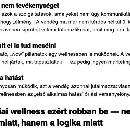
, nem tevékenységet
 azok a szolgáltatások, amelyeket nem úgy kommunikál
hogy „élmény”. A vendég ma már nem kérdés nélkül ül f
szívesen kipróbál valami futurisztikusat, amit még nem l
it el is tud mesélni
ható, „wow” pillanatok egy wellnessben is működnek. A 
 hol jártak, mit tapasztaltak — ez pedig ingyen marketin
 a hatást
yosan működik, azt a vendég azonnal jutalmazza: visszat
ellnessben az „első alkalmas hatás” óriási versenyelőny
iai wellness ezért robban be — n
 miatt, hanem a logika miatt