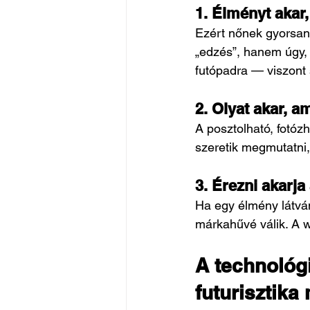
1. Élményt akar
Ezért nőnek gyorsan
„edzés”, hanem úgy, 
futópadra — viszont 
2. Olyat akar, am
A posztolható, fotóz
szeretik megmutatni,
3. Érezni akarja
Ha egy élmény látván
márkahűvé válik. A w
A technológ
futurisztika