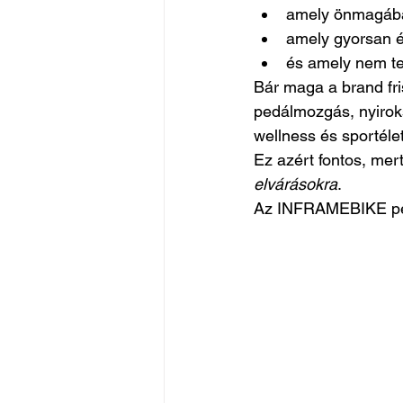
amely önmagában
amely gyorsan é
és amely nem ter
Bár maga a brand fris
pedálmozgás, nyiroks
wellness és sportéle
Ez azért fontos, me
elvárásokra
.
Az INFRAMEBIKE pedi