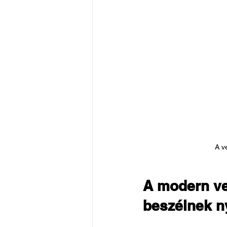
A v
A modern ve
beszélnek ny