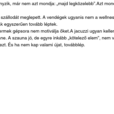
nyzik, már nem azt mondja: „majd legközelebb”.Azt mond
 szállodát meglepett. A vendégek ugyanis nem a wellnes
k egyszerűen tovább léptek.
termek gépsora nem motiválja őket.A jacuzzi ugyan kell
ne. A szauna jó, de egyre inkább „kötelező elem”, nem 
ezt. És ha nem kap valami újat, továbblép.