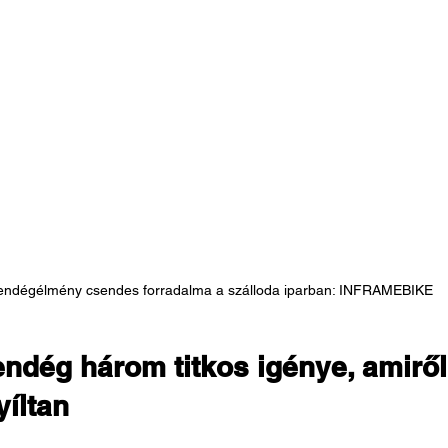
endégélmény csendes forradalma a szálloda iparban: INFRAMEBIKE
ndég három titkos igénye, amiről 
íltan