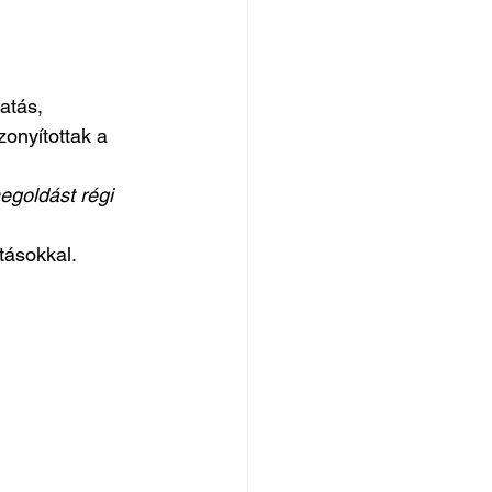
atás, 
onyítottak a 
egoldást régi 
tásokkal.