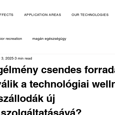
FFECTS
APPLICATION AREAS
OUR TECHNOLOGIES
ior recreation
magán egészségügy
 3, 2025
3 min read
gélmény csendes forrad
álik a technológiai well
zállodák új
szolgáltatásává?