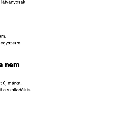
 látványosak 
em.
egyszerre 
s nem 
 új márka. 
 a szállodák is 