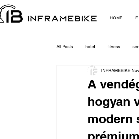
HOME
E
All Posts
hotel
fitness
sen
INFRAMEBIKE
Nov
A vendé
hogyan v
modern s
prémium