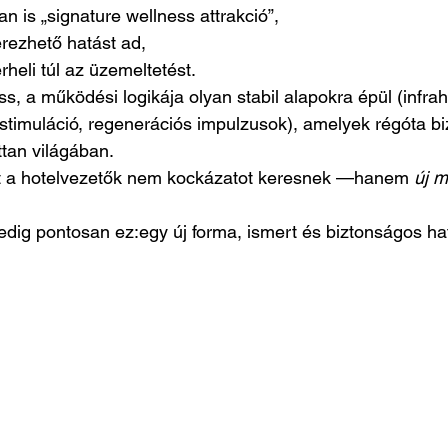
 is „signature wellness attrakció”,
rezhető hatást ad,
heli túl az üzemeltetést.
s, a működési logikája olyan stabil alapokra épül (infrah
timuláció, regenerációs impulzusok), amelyek régóta biz
ttan világában.
rt a hotelvezetők nem kockázatot keresnek —hanem 
új m
g pontosan ez:egy új forma, ismert és biztonságos ha