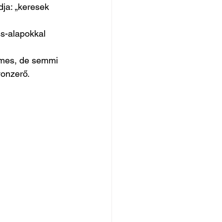
ja: „keresek 
s-alapokkal 
emes, de semmi 
vonzerő.