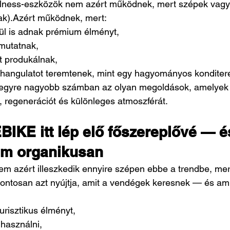
llness-eszközök nem azért működnek, mert szépek vagy
ak).Azért működnek, mert:
ül is adnak prémium élményt,
 mutatnak,
 produkálnak,
 hangulatot teremtenek, mint egy hagyományos konditer
 egyre nagyobb számban az olyan megoldások, amelyek 
 regenerációt és különleges atmoszférát.
IKE itt lép elő főszereplővé — é
em organikusan
azért illeszkedik ennyire szépen ebbe a trendbe, mert
ntosan azt nyújtja, amit a vendégek keresnek — és amit
uturisztikus élményt,
használni,