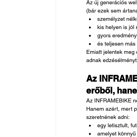
Az új generációs we
(bár ezek sem ártan
személyzet nélk
kis helyen is jól
gyors eredményt
és teljesen más
Emiatt jelentek meg
adnak edzésélményt,
Az INFRAMEB
erőből, han
Az INFRAMEBIKE nem 
Hanem azért, mert po
szeretnének adni:
egy letisztult, f
amelyet könnyű 