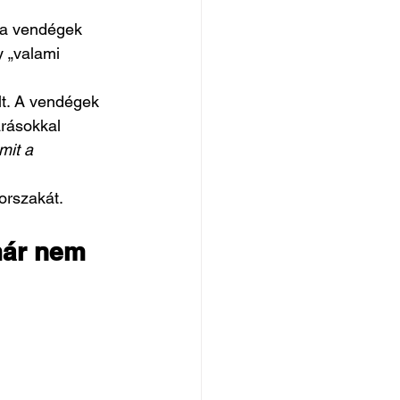
 a vendégek 
y „valami 
lt. A vendégek 
rásokkal 
mit a 
orszakát.
már nem 