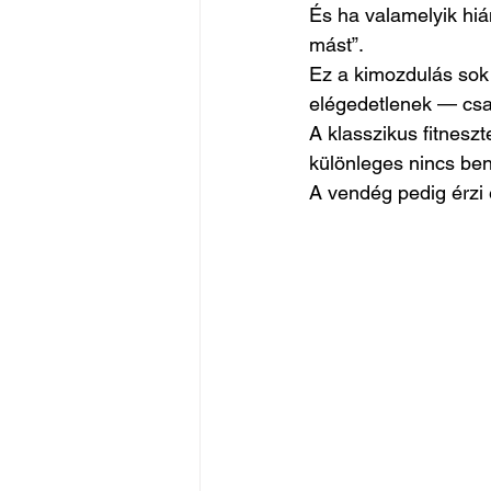
És ha valamelyik hiá
mást”.
Ez a kimozdulás sok
elégedetlenek — csa
A klasszikus fitnesz
különleges nincs ben
A vendég pedig érzi 